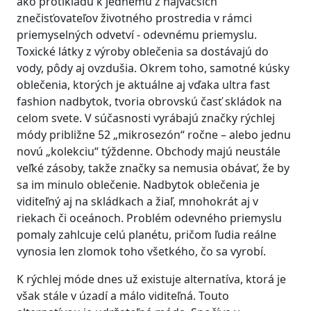
ako protikladu k jednému z najväčších
znečisťovateľov životného prostredia v rámci
priemyselných odvetví - odevnému priemyslu.
Toxické látky z výroby oblečenia sa dostávajú do
vody, pôdy aj ovzdušia. Okrem toho, samotné kúsky
oblečenia, ktorých je aktuálne aj vďaka ultra fast
fashion nadbytok, tvoria obrovskú časť skládok na
celom svete. V súčasnosti vyrábajú značky rýchlej
módy približne 52 „mikrosezón“ ročne – alebo jednu
novú „kolekciu“ týždenne. Obchody majú neustále
veľké zásoby, takže značky sa nemusia obávať, že by
sa im minulo oblečenie. Nadbytok oblečenia je
viditeľný aj na skládkach a žiaľ, mnohokrát aj v
riekach či oceánoch. Problém odevného priemyslu
pomaly zahlcuje celú planétu, pričom ľudia reálne
vynosia len zlomok toho všetkého, čo sa vyrobí.
K rýchlej móde dnes už existuje alternatíva, ktorá je
však stále v úzadí a málo viditeľná. Touto