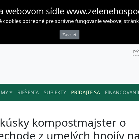
a webovom sídle www.zelenehospo
cookies potrebné pre správne fungovanie webovej stránky. 
PÝ
ÉMY
RIEŠENIA
SUBJEKTY
PRIDAJTE SA
FINANCOVANI
kúsky kompostmajster o
echode z umelých hnojív n