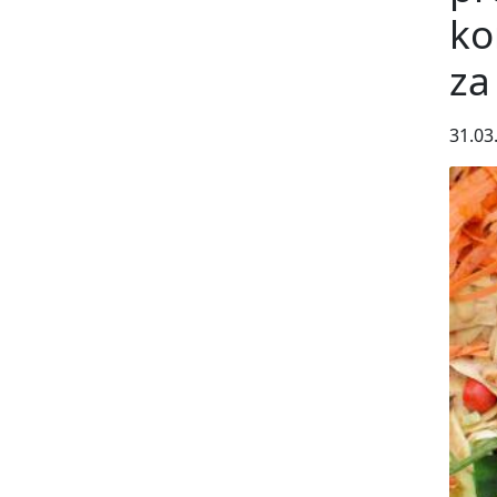
ko
za
31.03