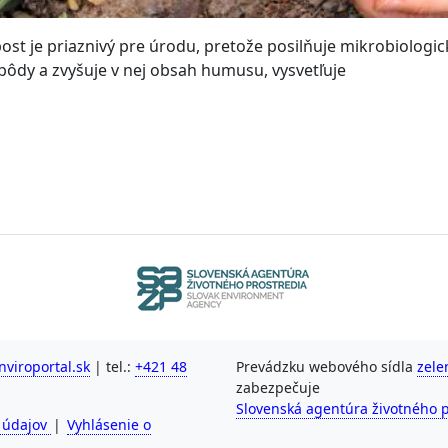
st je priaznivý pre úrodu, pretože posilňuje mikrobiologic
 pôdy a zvyšuje v nej obsah humusu, vysvetľuje
viroportal.sk
| tel.:
+421 48
Prevádzku webového sídla
zele
zabezpečuje
Slovenská agentúra životného p
 údajov
|
Vyhlásenie o