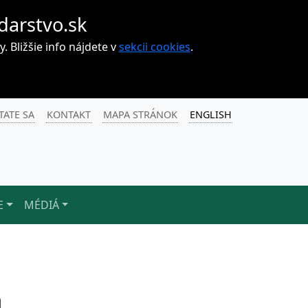
darstvo.sk
Bližšie info nájdete v
sekcii cookies
.
TATE SA
KONTAKT
MAPA STRÁNOK
ENGLISH
E
MÉDIÁ
a