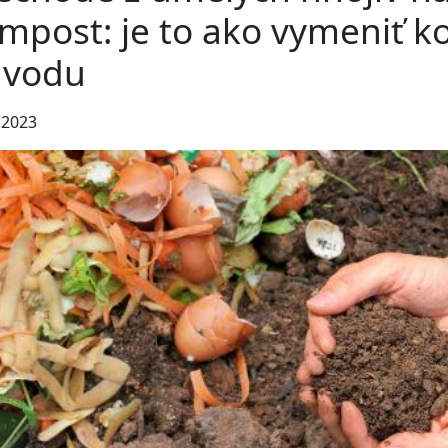
mpost: je to ako vymeniť k
 vodu
.2023