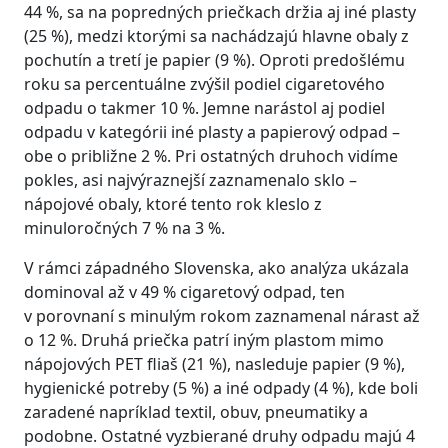
44 %, sa na popredných priečkach držia aj iné plasty
(25 %), medzi ktorými sa nachádzajú hlavne obaly z
pochutín a tretí je papier (9 %). Oproti predošlému
roku sa percentuálne zvýšil podiel cigaretového
odpadu o takmer 10 %. Jemne narástol aj podiel
odpadu v kategórii iné plasty a papierový odpad –
obe o približne 2 %. Pri ostatných druhoch vidíme
pokles, asi najvýraznejší zaznamenalo sklo –
nápojové obaly, ktoré tento rok kleslo z
minuloročných 7 % na 3 %.
V rámci západného Slovenska, ako analýza ukázala
dominoval až v 49 % cigaretový odpad, ten
v porovnaní s minulým rokom zaznamenal nárast až
o 12 %. Druhá priečka patrí iným plastom mimo
nápojových PET fliaš (21 %), nasleduje papier (9 %),
hygienické potreby (5 %) a iné odpady (4 %), kde boli
zaradené napríklad textil, obuv, pneumatiky a
podobne. Ostatné vyzbierané druhy odpadu majú 4