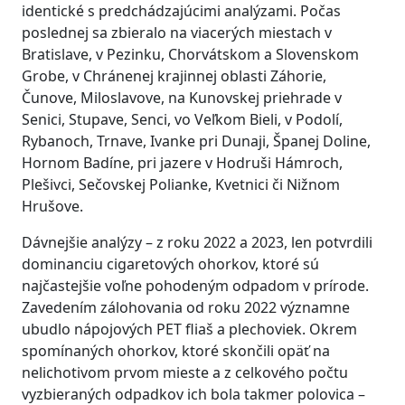
identické s predchádzajúcimi analýzami. Počas
poslednej sa zbieralo na viacerých miestach v
Bratislave, v Pezinku, Chorvátskom a Slovenskom
Grobe, v Chránenej krajinnej oblasti Záhorie,
Čunove, Miloslavove, na Kunovskej priehrade v
Senici, Stupave, Senci, vo Veľkom Bieli, v Podolí,
Rybanoch, Trnave, Ivanke pri Dunaji, Španej Doline,
Hornom Badíne, pri jazere v Hodruši Hámroch,
Plešivci, Sečovskej Polianke, Kvetnici či Nižnom
Hrušove.
Dávnejšie analýzy – z roku 2022 a 2023, len potvrdili
dominanciu cigaretových ohorkov, ktoré sú
najčastejšie voľne pohodeným odpadom v prírode.
Zavedením zálohovania od roku 2022 významne
ubudlo nápojových PET fliaš a plechoviek. Okrem
spomínaných ohorkov, ktoré skončili opäť na
nelichotivom prvom mieste a z celkového počtu
vyzbieraných odpadkov ich bola takmer polovica –