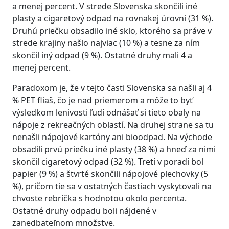
a menej percent. V strede Slovenska skončili iné
plasty a cigaretový odpad na rovnakej úrovni (31 %).
Druhú priečku obsadilo iné sklo, ktorého sa práve v
strede krajiny našlo najviac (10 %) a tesne za ním
skončil iný odpad (9 %). Ostatné druhy mali 4 a
menej percent.
Paradoxom je, že v tejto časti Slovenska sa našli aj 4
% PET fliaš, čo je nad priemerom a môže to byť
výsledkom lenivosti ľudí odnášať si tieto obaly na
nápoje z rekreačných oblastí. Na druhej strane sa tu
nenašli nápojové kartóny ani bioodpad. Na východe
obsadili prvú priečku iné plasty (38 %) a hneď za nimi
skončil cigaretový odpad (32 %). Tretí v poradí bol
papier (9 %) a štvrté skončili nápojové plechovky (5
%), pričom tie sa v ostatných častiach vyskytovali na
chvoste rebríčka s hodnotou okolo percenta.
Ostatné druhy odpadu boli nájdené v
zanedbateľnom množstve.