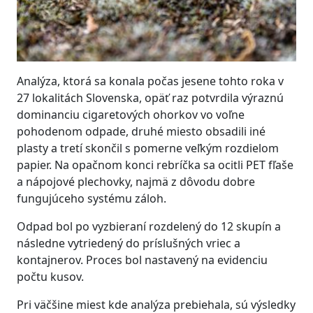
Analýza, ktorá sa konala počas jesene tohto roka v
27 lokalitách Slovenska, opäť raz potvrdila výraznú
dominanciu cigaretových ohorkov vo voľne
pohodenom odpade, druhé miesto obsadili iné
plasty a tretí skončil s pomerne veľkým rozdielom
papier. Na opačnom konci rebríčka sa ocitli PET fľaše
a nápojové plechovky, najmä z dôvodu dobre
fungujúceho systému záloh.
Odpad bol po vyzbieraní rozdelený do 12 skupín a
následne vytriedený do príslušných vriec a
kontajnerov. Proces bol nastavený na evidenciu
počtu kusov.
Pri väčšine miest kde analýza prebiehala, sú výsledky