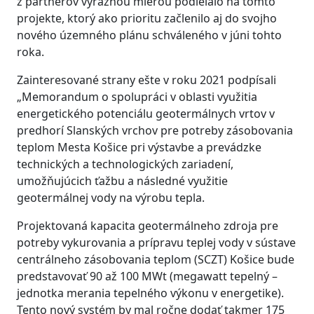
z partnerov výraznou mierou podieľalo na tomto
projekte, ktorý ako prioritu začlenilo aj do svojho
nového územného plánu schváleného v júni tohto
roka.
Zainteresované strany ešte v roku 2021 podpísali
„Memorandum o spolupráci v oblasti využitia
energetického potenciálu geotermálnych vrtov v
predhorí Slanských vrchov pre potreby zásobovania
teplom Mesta Košice pri výstavbe a prevádzke
technických a technologických zariadení,
umožňujúcich ťažbu a následné využitie
geotermálnej vody na výrobu tepla. ​
Projektovaná kapacita geotermálneho zdroja pre
potreby vykurovania a prípravu teplej vody v sústave
centrálneho zásobovania teplom (SCZT) Košice bude
predstavovať 90 až 100 MWt (megawatt tepelný –
jednotka merania tepelného výkonu v energetike).​
Tento nový systém by mal ročne dodať takmer 175