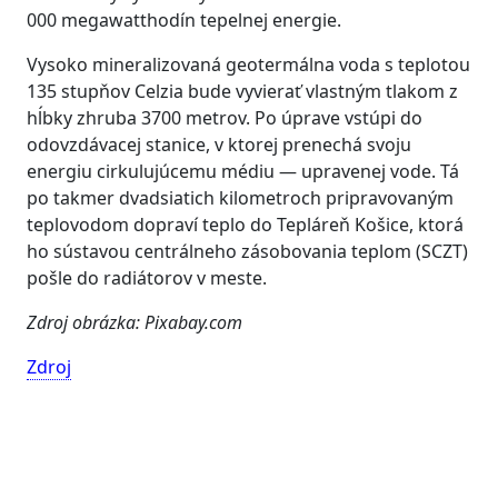
000 megawatthodín tepelnej energie.
Vysoko mineralizovaná geotermálna voda s teplotou
135 stupňov Celzia bude vyvierať vlastným tlakom z
hĺbky zhruba 3700 metrov. Po úprave vstúpi do
odovzdávacej stanice, v ktorej prenechá svoju
energiu cirkulujúcemu médiu — upravenej vode. Tá
po takmer dvadsiatich kilometroch pripravovaným
teplovodom dopraví teplo do Tepláreň Košice, ktorá
ho sústavou centrálneho zásobovania teplom (SCZT)
pošle do radiátorov v meste.
Zdroj obrázka: Pixabay.com
Zdroj