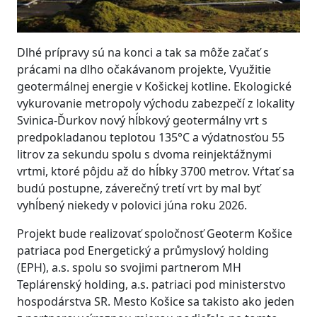
Dlhé prípravy sú na konci a tak sa môže začať s
prácami na dlho očakávanom projekte, Využitie
geotermálnej energie v Košickej kotline. Ekologické
vykurovanie metropoly východu zabezpečí z lokality
Svinica-Ďurkov nový hĺbkový geotermálny vrt s
predpokladanou teplotou 135°C a výdatnosťou 55
litrov za sekundu spolu s dvoma reinjektážnymi
vrtmi, ktoré pôjdu až do hĺbky 3700 metrov. Vŕtať sa
budú postupne, záverečný tretí vrt by mal byť
vyhĺbený niekedy v polovici júna roku 2026.
Projekt bude realizovať spoločnosť Geoterm Košice
patriaca pod Energetický a průmyslový holding
(EPH), a.s. spolu so svojimi partnerom MH
Teplárenský holding, a.s. patriaci pod ministerstvo
hospodárstva SR. Mesto Košice sa takisto ako jeden