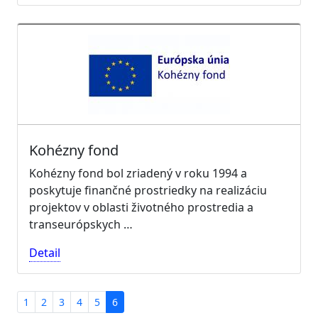
Kohézny fond
Kohézny fond bol zriadený v roku 1994 a
poskytuje finančné prostriedky na realizáciu
projektov v oblasti životného prostredia a
transeurópskych …
Detail
1
2
3
4
5
6