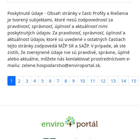
Poskytnuté údaje - Obsah stránky v časti Profily a Riešenia
je tvorený subjektami, ktoré nesú zodpovednosť za
pravdivosť, správnosť, úplnosť a aktuálnosť nimi
poskytnutých údajov. Za pravdivosť, správnosť, úplnosť a
aktuálnosť údajov, ktoré sú uvedené v ostatných častiach
tejto stránky zodpovedá MŽP SR a SAŽP. V prípade, ak ste
zistili, že zverejnené údaje nie sú pravdivé, správne, úplné
alebo aktuálne, môžete nás kontaktovať prostredníctvom e-
mailu: zelene.hospodarstvo@enviroportal.sk.
1
2
3
4
5
6
7
8
9
10
11
12
13
14
15