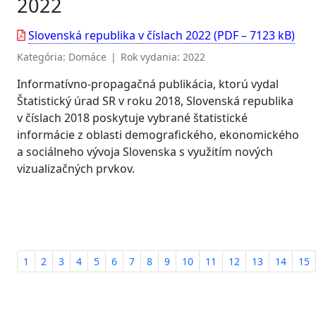
2022
Slovenská republika v číslach 2022 (PDF – 7123 kB)
Kategória: Domáce | Rok vydania: 2022
Informatívno-propagačná publikácia, ktorú vydal
Štatistický úrad SR v roku 2018, Slovenská republika
v číslach 2018 poskytuje vybrané štatistické
informácie z oblasti demografického, ekonomického
a sociálneho vývoja Slovenska s využitím nových
vizualizačných prvkov.
1
2
3
4
5
6
7
8
9
10
11
12
13
14
15