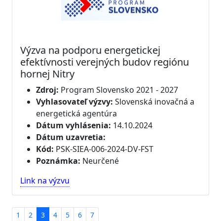
Výzva na podporu energetickej
efektívnosti verejných budov regiónu
hornej Nitry
Zdroj:
Program Slovensko 2021 - 2027
Vyhlasovateľ výzvy:
Slovenská inovačná a
energetická agentúra
Dátum vyhlásenia:
14.10.2024
Dátum uzavretia:
Kód:
PSK-SIEA-006-2024-DV-FST
Poznámka:
Neurčené
Link na výzvu
1
2
3
4
5
6
7