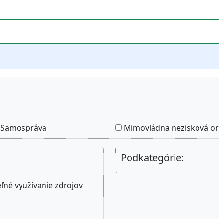
Samospráva
Mimovládna nezisková or
Podkategórie:
né využívanie zdrojov