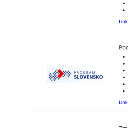
Link
Pod
Link