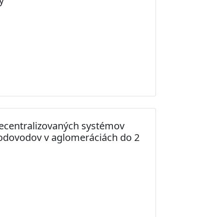
y
 decentralizovaných systémov
odovodov v aglomeráciách do 2