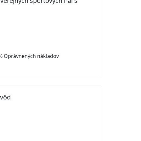
 verejných športových hál s
 % Oprávnených nákladov
 vôd