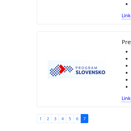
Link
Pre
Link
1
2
3
4
5
6
7