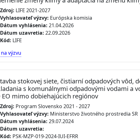
ernenie zmeny klímy a adaptácia na zmenu klím
Zdroj:
LIFE 2021-2027
Vyhlasovateľ výzvy:
Európska komisia
Dátum vyhlásenia:
21.04.2026
Dátum uzavretia:
22.09.2026
Kód:
LIFE
 na výzvu
tavba stokovej siete, čistiarní odpadových vôd,
ladania s komunálnymi odpadovými vodami a v
 EO mimo dobiehajúcich regiónov
Zdroj:
Program Slovensko 2021 - 2027
Vyhlasovateľ výzvy:
Ministerstvo životného prostredia SR
Dátum vyhlásenia:
29.07.2024
Dátum uzavretia:
Kód:
PSK-MZP-019-2024-IUI-EFRR