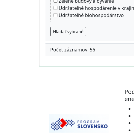
Zelené budovy a bývanie
Udržateľné hospodárenie v kraji
Udržateľné biohospodárstvo
Hľadať vybrané
Počet záznamov: 56
Pod
ene