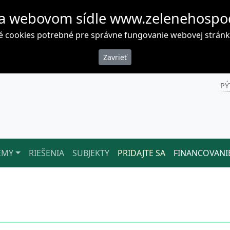
a webovom sídle www.zelenehospo
cookies potrebné pre správne fungovanie webovej stránky. 
PÝ
ÉMY
RIEŠENIA
SUBJEKTY
PRIDAJTE SA
FINANCOVANI