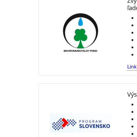
Zvy
ľad
Link
Výs