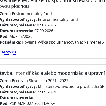
šovanie energetickej hospodárnosti existujúcich
ovou plochou
Zdroj:
Environmentálny fond
Vyhlasovateľ výzvy:
Environmentálny fond
Dátum vyhlásenia:
07.07.2026
Dátum uzavretia:
07.09.2026
Kód:
MoF - 7/2026
Poznámka:
Povinná Výška spolufinancovania: Najmenej 5
 na výzvu
tavba, intenzifikácia alebo modernizácia úpravní
Zdroj:
Program Slovensko 2021 - 2027
Vyhlasovateľ výzvy:
Ministerstvo životného prostredia SR
Dátum vyhlásenia:
27.09.2024
Dátum uzavretia:
Kód:
PSK-MZP-027-2024-DV-KF