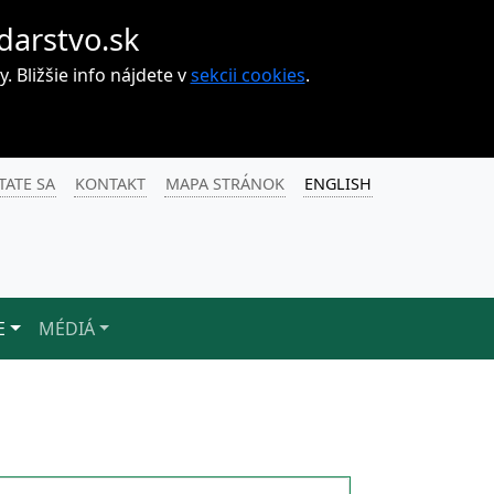
darstvo.sk
Bližšie info nájdete v
sekcii cookies
.
TATE SA
KONTAKT
MAPA STRÁNOK
ENGLISH
E
MÉDIÁ