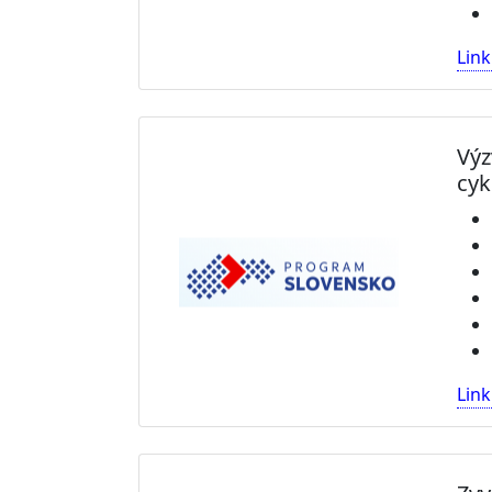
Link
Výz
cyk
Link