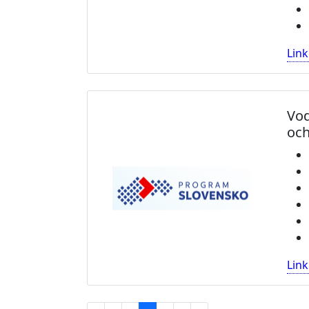
Link
Vod
och
Link