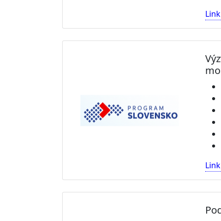
Link
Výz
mod
Link
Pod