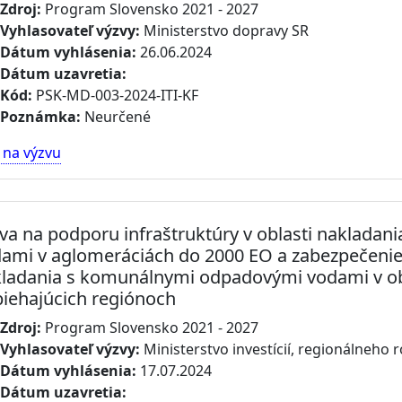
Zdroj:
Program Slovensko 2021 - 2027
Vyhlasovateľ výzvy:
Ministerstvo dopravy SR
Dátum vyhlásenia:
26.06.2024
Dátum uzavretia:
Kód:
PSK-MD-003-2024-ITI-KF
Poznámka:
Neurčené
 na výzvu
va na podporu infraštruktúry v oblasti naklada
ami v aglomeráciách do 2000 EO a zabezpečenie 
ladania s komunálnymi odpadovými vodami v ob
iehajúcich regiónoch
Zdroj:
Program Slovensko 2021 - 2027
Vyhlasovateľ výzvy:
Ministerstvo investícií, regionálneho r
Dátum vyhlásenia:
17.07.2024
Dátum uzavretia: