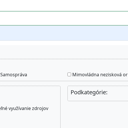
Samospráva
Mimovládna nezisková or
Podkategórie:
né využívanie zdrojov