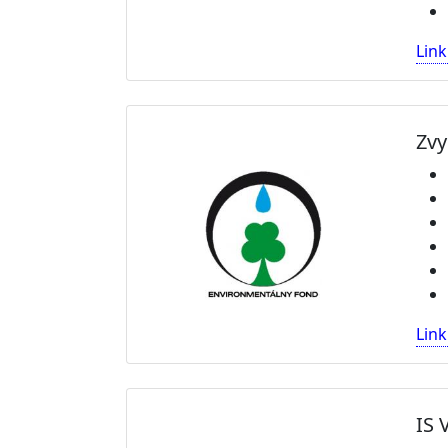
Link
Zvy
Link
IS