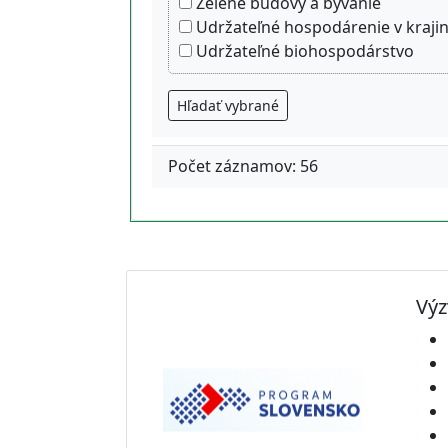
Zelené budovy a bývanie
Udržateľné hospodárenie v kraji
Udržateľné biohospodárstvo
Hľadať vybrané
Počet záznamov: 56
Výz