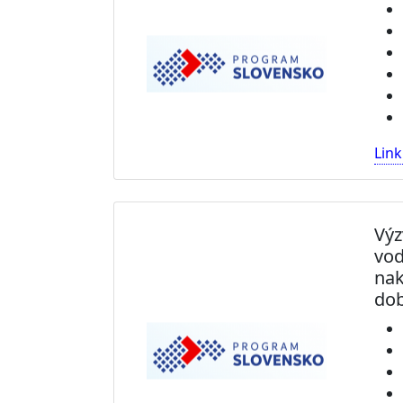
Link
Výz
vod
nak
dob