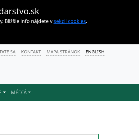
darstvo.sk
Bližšie info nájdete v
sekcii cookies
.
TATE SA
KONTAKT
MAPA STRÁNOK
ENGLISH
E
MÉDIÁ