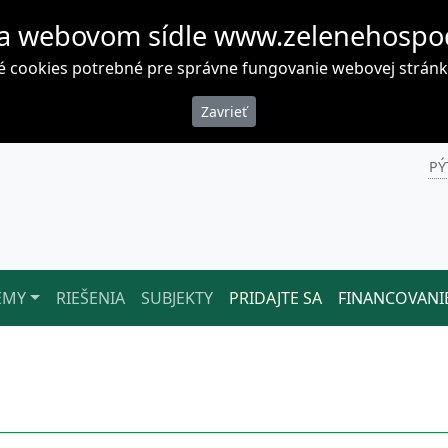
a webovom sídle www.zelenehospo
cookies potrebné pre správne fungovanie webovej stránky. 
PÝ
ÉMY
RIEŠENIA
SUBJEKTY
PRIDAJTE SA
FINANCOVANI