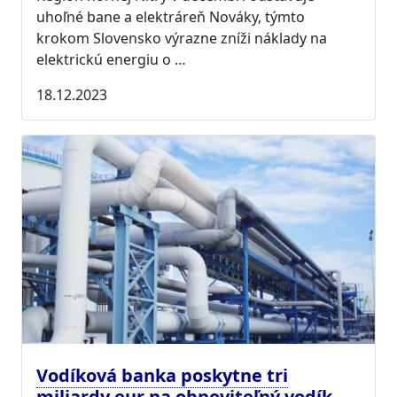
uhoľné bane a elektráreň Nováky, týmto
krokom Slovensko výrazne zníži náklady na
elektrickú energiu o …
18.12.2023
Vodíková banka poskytne tri
miliardy eur na obnoviteľný vodík