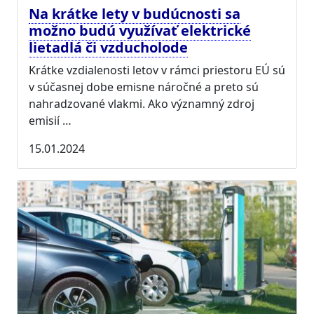
Na krátke lety v budúcnosti sa
možno budú využívať elektrické
lietadlá či vzducholode
Krátke vzdialenosti letov v rámci priestoru EÚ sú
v súčasnej dobe emisne náročné a preto sú
nahradzované vlakmi. Ako významný zdroj
emisií …
15.01.2024