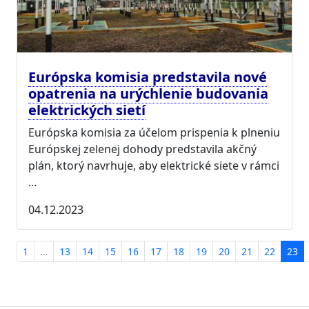
Európska komisia predstavila nové
opatrenia na urýchlenie budovania
elektrických sietí
Európska komisia za účelom prispenia k plneniu
Európskej zelenej dohody predstavila akčný
plán, ktorý navrhuje, aby elektrické siete v rámci
…
04.12.2023
1
…
13
14
15
16
17
18
19
20
21
22
23