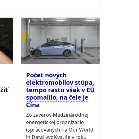
Počet nových
elektromobilov stúpa,
žiť
tempo rastu však v EÚ
spomalilo, na čele je
Čína
Zo záverov Medzinárodnej
energetickej organizácie
(spracovaných na Our World
in Data) vyplýva, že v roku