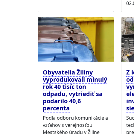
02.
Obyvatelia Žiliny
Z 
vyprodukovali minulý
od
rok 40 tisíc ton
vy
odpadu, vytriediť sa
el
podarilo 40,6
in
percenta
si
Podľa odboru komunikácie a
Suc
vzťahov s verejnosťou
tec
Mestského úradu v Žiline
pre