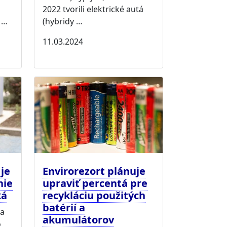
2022 tvorili elektrické autá
 …
(hybridy …
11.03.2024
je
Envirorezort plánuje
nie
upraviť percentá pre
ká
recykláciu použitých
batérií a
va
akumulátorov
o