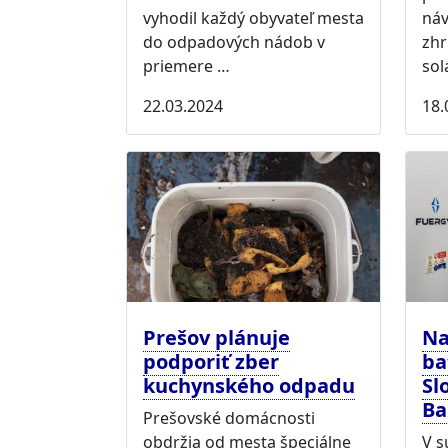
vyhodil každý obyvateľ mesta
náv
do odpadových nádob v
zhr
priemere …
sol
22.03.2024
18.
Prešov plánuje
Na
podporiť zber
ba
kuchynského odpadu
Sl
Ba
Prešovské domácnosti
obdržia od mesta špeciálne
V s