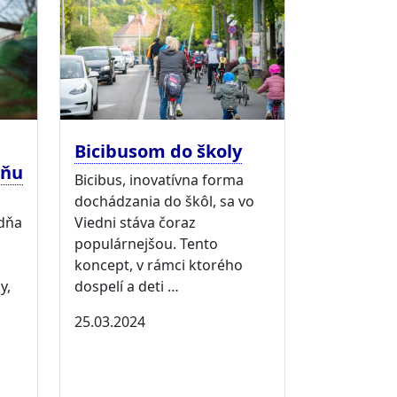
Bicibusom do školy
dňu
Bicibus, inovatívna forma
dochádzania do škôl, sa vo
dňa
Viedni stáva čoraz
populárnejšou. Tento
koncept, v rámci ktorého
y,
dospelí a deti …
25.03.2024