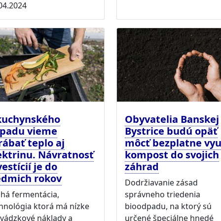
04.2024
kuchynského
Obyvatelia Banskej
padu vieme
Bystrice budú opäť
rábať teplo aj
môcť bezplatne vyu
ektrinu. Návratnosť
kompost do svojich
vestícií je do
záhrad
edmich rokov
Dodržiavanie zásad
há fermentácia,
správneho triedenia
hnológia ktorá má nízke
bioodpadu, na ktorý sú
vádzkové náklady a
určené špeciálne hnedé