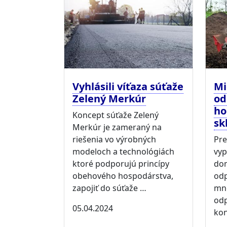
Vyhlásili víťaza súťaže
Mi
Zelený Merkúr
od
ho
Koncept súťaže Zelený
sk
Merkúr je zameraný na
riešenia vo výrobných
Pre
modeloch a technológiách
vyp
ktoré podporujú princípy
dom
obehového hospodárstva,
odp
zapojiť do súťaže …
mno
odp
05.04.2024
kon