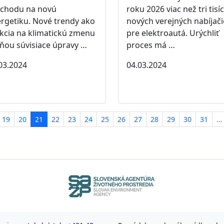
echodu na novú
roku 2026 viac než tri tisíc
rgetiku. Nové trendy ako
nových verejných nabíjač
kcia na klimatickú zmenu
pre elektroautá. Urýchliť
 ňou súvisiace úpravy …
proces má …
03.2024
04.03.2024
19
20
21
22
23
24
25
26
27
28
29
30
31
…