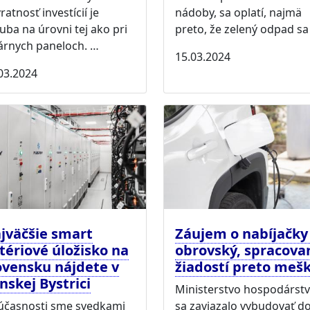
ratnosť investícií je
nádoby, sa oplatí, najmä
uba na úrovni tej ako pri
preto, že zelený odpad sa
árnych paneloch. …
15.03.2024
03.2024
jväčšie smart
Záujem o nabíjačky 
tériové úložisko na
obrovský, spracova
ovensku nájdete v
žiadostí preto meš
nskej Bystrici
Ministerstvo hospodárst
účasnosti sme svedkami
sa zaviazalo vybudovať d