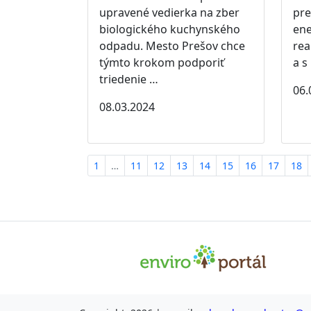
upravené vedierka na zber
pr
biologického kuchynského
ene
odpadu. Mesto Prešov chce
rea
týmto krokom podporiť
a s
triedenie …
06.
08.03.2024
1
…
11
12
13
14
15
16
17
18