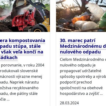
era kompostovania
30. marec patrí
padu stúpa, stále
Medzinárodnému 
 však veľa končí na
nulového odpadu
ládkach
Cieľom Medzinárodného 
 porovnanie, v roku 2004
nulového odpadu je
rodukovali slovenské
propagovať udržateľné
ácnosti výrazne menej
spôsoby spotreby a výrob
adu. Napriek nárastu
podporiť prechod
žstva recyklovaného
spoločnosti na obehové
adu, dve pätiny stále
hospodárstvo a zvýšiť …
čia …
28.03.2024